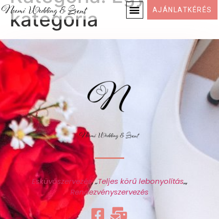
AJÁNLATKÉRÉS
kategória
Esküvőszervezés
, „
Teljes körű lebonyolítás
„,
Rendezvényszervezés